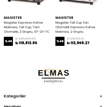
MAGİSTER
MAGİSTER
Magister Espresso Kahve
Magister Tall Cup Yarı
Makinesi, Tall Cup, Tam
Otomatik Espresso Kahve
Otomatik, 2 Gruplu, GT-2V-TC
Makinesi, 2 Gruplu
₺ 220,644.52
₺ 210,615.21
%
46
%
46
₺ 119,813.85
₺ 113,969.27
Kategoriler
Hesabım