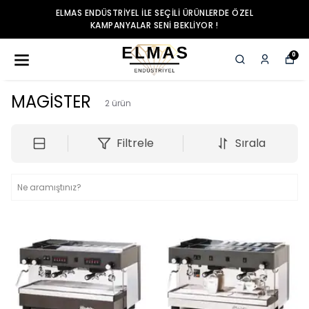
ELMAS ENDÜSTRIYEL ILE SEÇILI ÜRÜNLERDE ÖZEL
KAMPANYALAR SENI BEKLIYOR !
0
MAGİSTER
2
ürün
Filtrele
Sırala