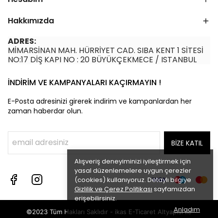
Hakkımızda
ADRES:
MİMARSİNAN MAH. HÜRRİYET CAD. SIBA KENT 1 SİTESİ
NO:17 DİŞ KAPI NO : 20 BÜYÜKÇEKMECE / ISTANBUL
İNDİRİM VE KAMPANYALARI KAÇIRMAYIN !
E-Posta adresinizi girerek indirim ve kampanlardan her
zaman haberdar olun.
BİZE KATIL
Alışveriş deneyiminizi iyileştirmek için
yasal düzenlemelere uygun çerezler
(cookies) kullanıyoruz. Detaylı bilgiye
Gizlilik ve Çerez Politikası
sayfamızdan
erişebilirsiniz.
Anladım
©2023 Tüm Hakları Saklıdır - ikas E-Ticaret
Altyapısı ile