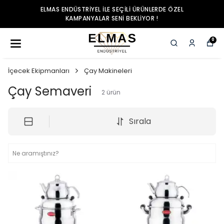
ELMAS ENDÜSTRIYEL ILE SEÇILI ÜRÜNLERDE ÖZEL
KAMPANYALAR SENI BEKLIYOR !
0
İçecek Ekipmanları
Çay Makineleri
Çay Semaveri
2
ürün
Sırala